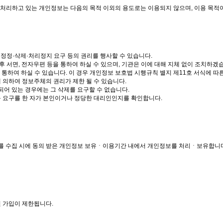
니다. 처리하고 있는 개인정보는 다음의 목적 이외의 용도로는 이용되지 않으며, 이용 목
·정정·삭제·처리정지 요구 등의 권리를 행사할 수 있습니다.
후 서면, 전자우편 등을 통하여 하실 수 있으며, 기관은 이에 대해 지체 없이 조치하겠
통하여 하실 수 있습니다. 이 경우 개인정보 보호법 시행규칙 별지 제11호 서식에 따
에 의하여 정보주체의 권리가 제한 될 수 있습니다.
되어 있는 경우에는 그 삭제를 요구할 수 없습니다.
 등 요구를 한 자가 본인이거나 정당한 대리인인지를 확인합니다.
 수집 시에 동의 받은 개인정보 보유ㆍ이용기간 내에서 개인정보를 처리ㆍ보유합니다
원 가입이 제한됩니다.