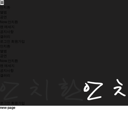
안치환
앨범
공연
Now.안치환
팬 메세지
공지사항
갤러리
로그인
회원가입
안치환
앨범
공연
Now.안치환
팬 메세지
공지사항
갤러리
로그인
회원가입
new page